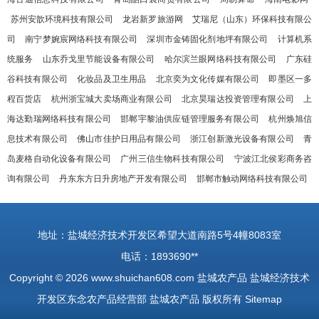
苏州安歆环境科技有限公司
龙岩新罗旅游网
艾瑞尼（山东）环保科技有限公
司
南宁梦婉宸网络科技有限公司
深圳市金铸固化剂地坪有限公司
计算机系
统服务
山东乔戈里节能设备有限公司
哈尔滨兰眼网络科技有限公司
广东硅
谷科技有限公司
化妆品及卫生用品
北京奕为文化传媒有限公司
即墨区一多
程百货店
杭州浙宝城大卖场商业有限公司
北京昊瑞达投资管理有限公司
上
海达勤瑞网络科技有限公司
邯郸宇黎油供应链管理服务有限公司
杭州焕旭信
息技术有限公司
佛山市佳护日用品有限公司
浙江创新激光设备有限公司
青
岛麦格自动化设备有限公司
广州三信生物科技有限公司
宁波江北侯彩商务咨
询有限公司
丹东东方日升房地产开发有限公司
邯郸市触动网络科技有限公司
地址：盐城经济技术开发区希望大道南路5号4幢8083室
电话：1893690**
Copyright © 2026
www.shuichan608.com
盐城农产品
盐城经济技术
开发区东念农产品经营部
盐城农产品
版权所有
Sitemap