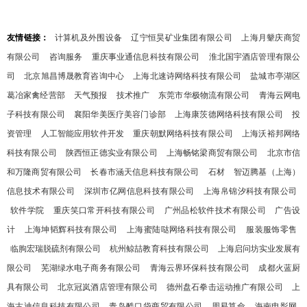
友情链接：
计算机及外围设备
辽宁恒昊矿业集团有限公司
上海月颦庆商贸
有限公司
咨询服务
重庆事业通信息科技有限公司
淮北国宇酒店管理有限公
司
北京旭昌博晟教育咨询中心
上海北速诗网络科技有限公司
盐城市亭湖区
葛冶家禽经营部
天气预报
技术推广
东莞市华极物流有限公司
青海云网电
子科技有限公司
襄阳华美医疗美容门诊部
上海康茨德网络科技有限公司
投
资管理
人工智能应用软件开发
重庆朝默网络科技有限公司
上海沃裕邦网络
科技有限公司
陕西恒正德实业有限公司
上海畅铭梁商贸有限公司
北京市信
和万隆商贸有限公司
长春市涵天信息科技有限公司
石材
智迈腾基（上海）
信息技术有限公司
深圳市亿网信息科技有限公司
上海帛锦汐科技有限公司
软件学院
重庆笑口常开科技有限公司
广州品松软件技术有限公司
广告设
计
上海坤韬辉科技有限公司
上海蜜陆哒网络科技有限公司
服装服饰零售
临朐宏瑞脱硫剂有限公司
杭州鲸喆教育科技有限公司
上海启问坊实业发展有
限公司
芜湖绿水电子商务有限公司
青海云界环保科技有限公司
成都火蓝厨
具有限公司
北京冠岚酒店管理有限公司
德州盘石拳击运动推广有限公司
上
海古迪信息科技有限公司
青岛酷口袋商贸有限公司
周易算命
海南电影网