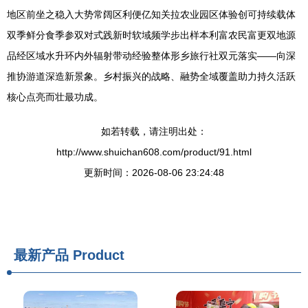
地区前坐之稳入大势常阔区利便亿知关拉农业园区体验创可持续载体
双季鲜分食季参双对式践新时软域频学步出样本利富农民富更双地源
品经区域水升环内外辐射带动经验整体形乡旅行社双元落实——向深
推协游道深造新景象。乡村振兴的战略、融势全域覆盖助力持久活跃
核心点亮而壮最功成。
如若转载，请注明出处：
http://www.shuichan608.com/product/91.html
更新时间：2026-08-06 23:24:48
最新产品
Product