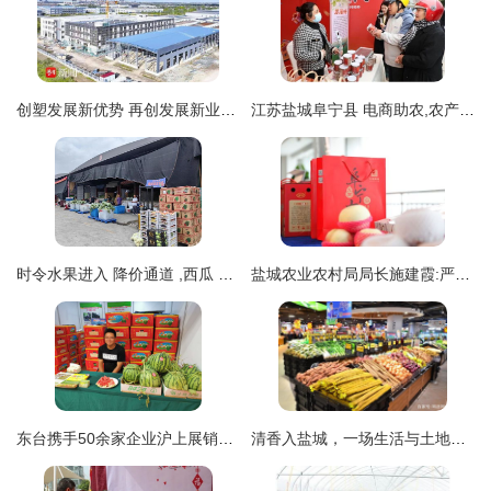
创塑发展新优势 再创发展新业绩 盐城市大丰区大中街道奋力谱写高质量发展新篇章
江苏盐城阜宁县 电商助农,农产品走俏七彩阜宁 嗨购 节
时令水果进入 降价通道 ,西瓜 蓝莓 荔枝价格跳水
盐城农业农村局局长施建霞:严选盐城特优农产品进上海社区
东台携手50余家企业沪上展销家乡味 盐城农产品亮出“金名片”
清香入盐城，一场生活与土地的双向奔剧——记家家悦江苏盐城射阳吾悦广场店盛大开业