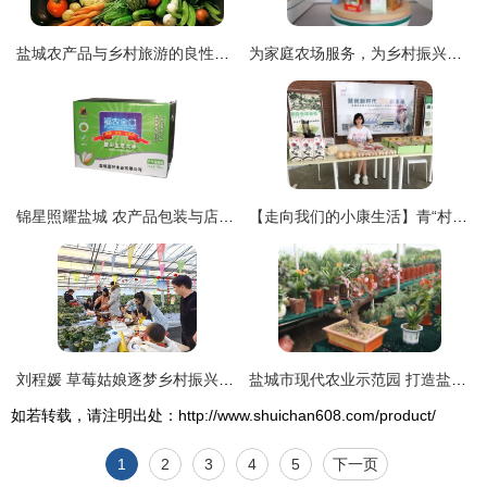
盐城农产品与乡村旅游的良性互动
为家庭农场服务，为乡村振兴助力——盐城市家庭农场优质农产品馆盛大开业
锦星照耀盐城 农产品包装与店铺装修的视觉盛宴
【走向我们的小康生活】青“村”零距离 农产品销售搭上“云快车” 盐城农产品热销记
刘程媛 草莓姑娘逐梦乡村振兴的盐城答卷
盐城市现代农业示范园 打造盐城农产品的绿色金名片
如若转载，请注明出处：http://www.shuichan608.com/product/
1
2
3
4
5
下一页