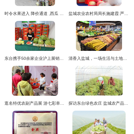
时令水果进入 降价通道 ,西瓜 蓝莓 荔枝价格跳水
盐城农业农村局局长施建霞:严选盐城特优农产品进上海社区
东台携手50余家企业沪上展销家乡味 盐城农产品亮出“金名片”
清香入盐城，一场生活与土地的双向奔剧——记家家悦江苏盐城射阳吾悦广场店盛大开业
逛名特优农副产品展 游七彩阜宁——2018盐城市首届中国农民丰收节火热进行中
探访东台绿色农庄 盐城农产品的生态宝藏