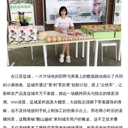
在江苏盐城，一片片绿色的田野与屏幕上的数据跳动画出了共同
的小康画卷。盐城市通过“青‘村’零距离”创新计划，搭上“云快车”，让
新鲜农产品直连城市万千家庭，掀起一场横跨田头与指尖的致富浪
潮。\n\n清晨，盐城某村蔬菜大棚里，大叔陈志强摘下带着露珠的青
椒，迫不及待地放到手机上刚加工好的展示台上。而在两小时后的直
播间里，这颗青椒“翻山越岭”来到城市用户的餐桌。这不乏技术叠
加，不仅是销售有了网线四享带来的便捷通路，村里开发的产销对接