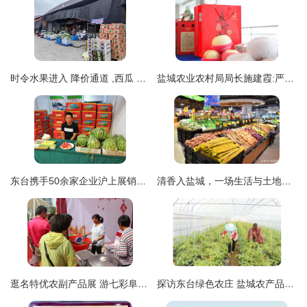
时令水果进入 降价通道 ,西瓜 蓝莓 荔枝价格跳水
盐城农业农村局局长施建霞:严选盐城特优农产品进上海社区
东台携手50余家企业沪上展销家乡味 盐城农产品亮出“金名片”
清香入盐城，一场生活与土地的双向奔剧——记家家悦江苏盐城射阳吾悦广场店盛大开业
逛名特优农副产品展 游七彩阜宁——2018盐城市首届中国农民丰收节火热进行中
探访东台绿色农庄 盐城农产品的生态宝藏